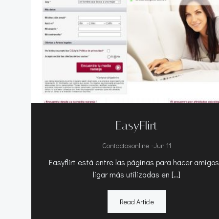
EasyFlirt
-
Contactosonline
Jun 11
Easyflirt está entre las páginas para hacer amigos
ligar más utilizadas en […]
Read Article