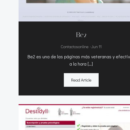
Be2
-
Contactosonline
Jun 11
Be2 es una de las páginas más veteranas y efecti
a la hora […]
Read Article