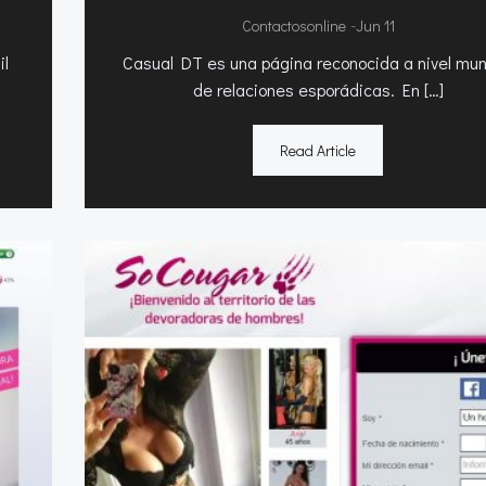
-
Contactosonline
Jun 11
il
Casual DT es una página reconocida a nivel mun
de relaciones esporádicas. En […]
Read Article