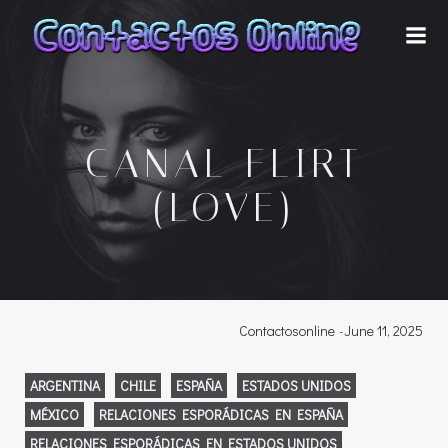
Skip
to
content
CANAL FLIRT
(LOVE)
Contactosonline
-
June 11, 2025
ARGENTINA
CHILE
ESPAÑA
ESTADOS UNIDOS
MÉXICO
RELACIONES ESPORÁDICAS EN ESPAÑA
RELACIONES ESPORÁDICAS EN ESTADOS UNIDOS