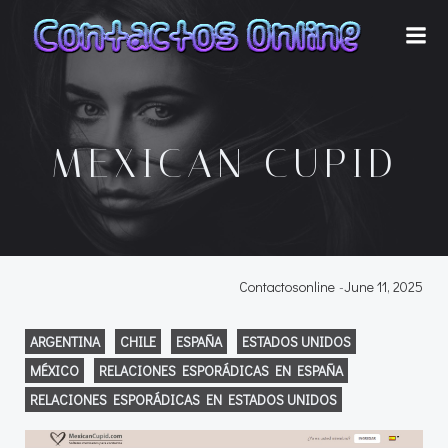
Skip
to
content
MEXICAN CUPID
Contactosonline
-
June 11, 2025
ARGENTINA
CHILE
ESPAÑA
ESTADOS UNIDOS
MÉXICO
RELACIONES ESPORÁDICAS EN ESPAÑA
RELACIONES ESPORÁDICAS EN ESTADOS UNIDOS